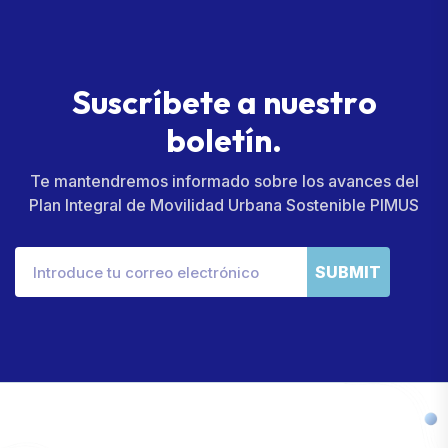
S
u
s
c
r
í
b
e
t
e
a
n
u
e
s
t
r
o
b
o
l
e
t
í
n
.
Te mantendremos informado sobre los avances del
Plan Integral de Movilidad Urbana Sostenible PIMUS
SUBMIT